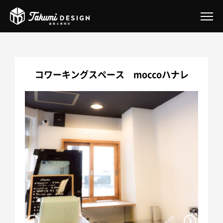
Takumi DESIGN とは
コワーキングスペース moccoハナレ
サービス案内
Takumiオフィスデザイン事業
Takumiのガレージハウスリノベーション
2026年補助金あり｜二重窓リフォーム
住まいの『困った』ご相談
一戸建てリノベーション
マンションリノベーション