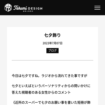
Takumi DESIGN とは
七夕飾り
サービス案内
2023年7月07日
ブログ
Takumiオフィスデザイン事業
Takumiのガレージハウスリノベーション
2026年補助金あり｜二重窓リフォーム
今日は七夕ですね。ラジオから流れてきた事ですが
住まいの『困った』ご相談
七夕といえばというパーソナリティからの問いかけに
一戸建てリノベーション
答えた視聴者のある女性からのコメント
《近所のスーパーで七夕のお願い事を書いた短冊が飾
マンションリノベーション