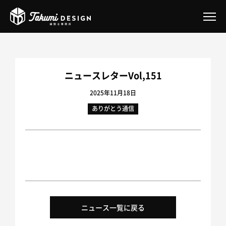
Takumi DESIGN とは
ニュースレターVol,151
サービス案内
2025年11月18日
ありがとう通信
Takumiオフィスデザイン事業
Takumiのガレージハウスリノベーション
2026年補助金あり｜二重窓リフォーム
住まいの『困った』ご相談
一戸建てリノベーション
ニュース一覧に戻る
マンションリノベーション