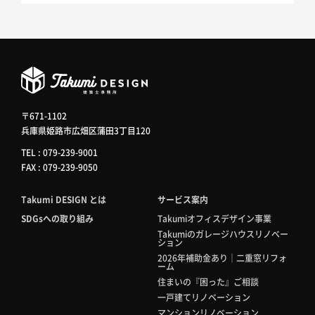
ホームインスペクション
不動産取引
ニュース
〒671-1102
兵庫県姫路市広畑区蒲田3丁目120
施工事例
TEL : 079-239-9001
FAX : 079-239-9050
会社情報
Takumi DESIGN とは
サービス案内
SDGsへの取り組み
Takumiオフィスデザイン事業
Takumiのガレージハウスリノベー
スタッフ紹介
ション
2026年補助金あり｜二重窓リフォ
ーム
住まいの『困った』ご相談
お客様相談室
一戸建てリノベーション
マンションリノベーション