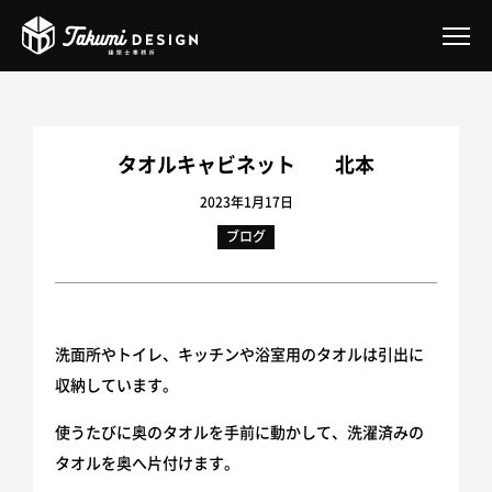
Takumi DESIGN とは
タオルキャビネット 北本
サービス案内
2023年1月17日
ブログ
Takumiオフィスデザイン事業
Takumiのガレージハウスリノベーション
2026年補助金あり｜二重窓リフォーム
洗面所やトイレ、キッチンや浴室用のタオルは引出に
住まいの『困った』ご相談
収納しています。
一戸建てリノベーション
使うたびに奥のタオルを手前に動かして、洗濯済みの
タオルを奥へ片付けます。
マンションリノベーション