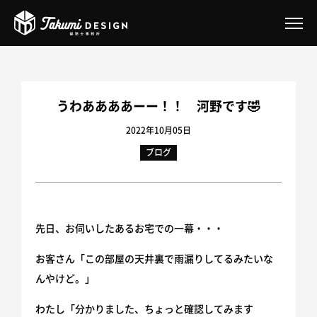
Takumi DESIGN とは
うわああああーー！！ 河野です🤣
サービス案内
2022年10月05日
ブログ
Takumiオフィスデザイン事業
Takumiのガレージハウスリノベーション
2026年補助金あり｜二重窓リフォーム
先日、お伺いしたあるお宅での一幕・・・
住まいの『困った』ご相談
お客さん「この部屋の天井裏で雨漏りしてるみたいな
一戸建てリノベーション
んやけど。」
わたし「分かりました、ちょっと確認してみます
マンションリノベーション