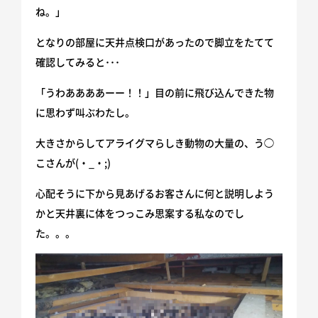
ね。」
ホームインスペクション
となりの部屋に天井点検口があったので脚立をたてて
不動産取引
確認してみると･･･
「うわああああーー！！」目の前に飛び込んできた物
ニュース
に思わず叫ぶわたし。
大きさからしてアライグマらしき動物の大量の、う◯
施工事例
こさんが(・_・;)
会社情報
心配そうに下から見あげるお客さんに何と説明しよう
かと天井裏に体をつっこみ思案する私なのでし
た。。。
スタッフ紹介
お客様相談室